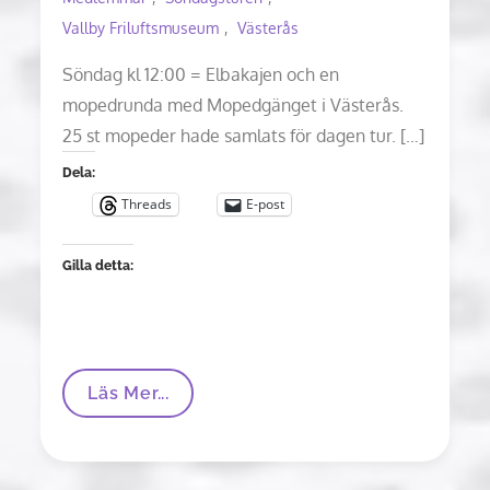
Vallby Friluftsmuseum
Västerås
Söndag kl 12:00 = Elbakajen och en
mopedrunda med Mopedgänget i Västerås.
25 st mopeder hade samlats för dagen tur. […]
Dela:
Threads
E-post
Gilla detta:
Söndagsturen
Läs Mer...
7
Juni