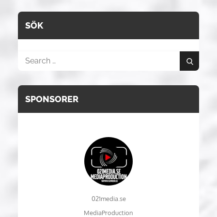
SÖK
Search
Search
for:
SPONSORER
021media.se
MediaProduction