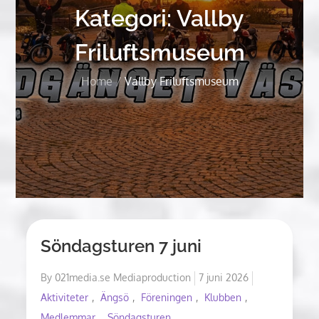
Kategori:
Vallby
Friluftsmuseum
Home
Vallby Friluftsmuseum
Söndagsturen 7 juni
Posted
By
021media.se Mediaproduction
7 juni 2026
on
Aktiviteter
Ängsö
Föreningen
Klubben
Medlemmar
Söndagsturen