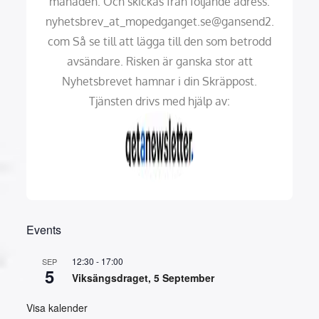
månaden. Och skickas från följande adress:
nyhetsbrev_at_mopedganget.se@gansend2.
com Så se till att lägga till den som betrodd
avsändare. Risken är ganska stor att
Nyhetsbrevet hamnar i din Skräppost.
Tjänsten drivs med hjälp av:
Events
12:30
-
17:00
SEP
5
Viksängsdraget, 5 September
Visa kalender