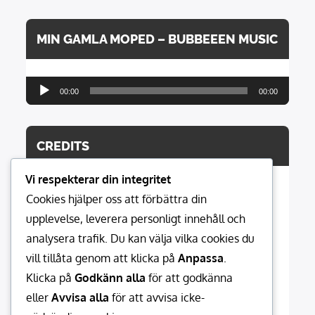
MIN GAMLA MOPED – BUBBEEEN MUSIC
Ljudspelare
00:00
00:00
CREDITS
Vi respekterar din integritet
Cookies hjälper oss att förbättra din
Hemsidan modereras av:
upplevelse, leverera personligt innehåll och
021media.se MediaProduction
analysera trafik. Du kan välja vilka cookies du
vill tillåta genom att klicka på
Anpassa
.
Musik:
Klicka på
Godkänn alla
för att godkänna
Bubbeeen Music
eller
Avvisa alla
för att avvisa icke-