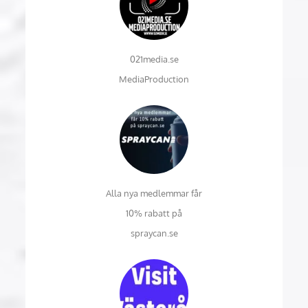
021media.se
MediaProduction
Alla nya medlemmar får
10% rabatt på
spraycan.se