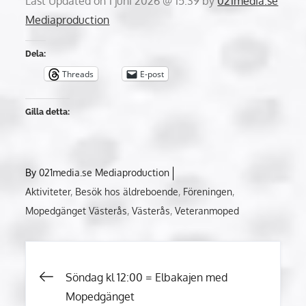
Last Updated on 1 juni 2026 @ 15:39 by
021media.se
Mediaproduction
Dela:
Threads
E-post
Gilla detta:
By
021media.se Mediaproduction
Aktiviteter
Besök hos äldreboende
Föreningen
Mopedgänget Västerås
Västerås
Veteranmoped
Inläggsnavigering
Söndag kl 12:00 = Elbakajen med
Mopedgänget