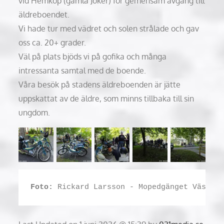
vid Hemköp (gamla Joker) för gemensam avgång till
äldreboendet.
Vi hade tur med vädret och solen strålade och gav
oss ca. 20+ grader.
Väl på plats bjöds vi på gofika och många
intressanta samtal med de boende.
Våra besök på stadens äldreboenden är jätte
uppskattat av de äldre, som minns tillbaka till sin
ungdom.
Foto:
 Rickard Larsson - Mopedgänget Väster