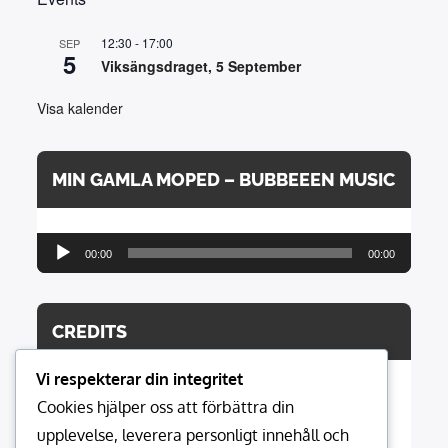
12:30
-
17:00
SEP
5
Viksängsdraget, 5 September
Visa kalender
MIN GAMLA MOPED – BUBBEEEN MUSIC
Ljudspelare
00:00
00:00
CREDITS
Vi respekterar din integritet
Cookies hjälper oss att förbättra din
Hemsidan modereras av:
upplevelse, leverera personligt innehåll och