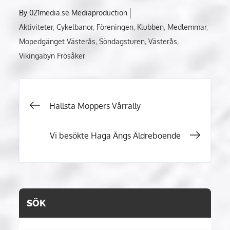
By
021media.se Mediaproduction
Aktiviteter
Cykelbanor
Föreningen
Klubben
Medlemmar
Mopedgänget Västerås
Söndagsturen
Västerås
Vikingabyn Frösåker
Inläggsnavigering
Hallsta Moppers Vårrally
Vi besökte Haga Ängs Äldreboende
SÖK