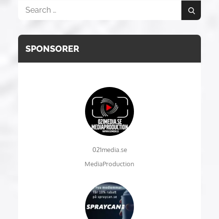
Search
Search
for:
SPONSORER
021media.se
MediaProduction