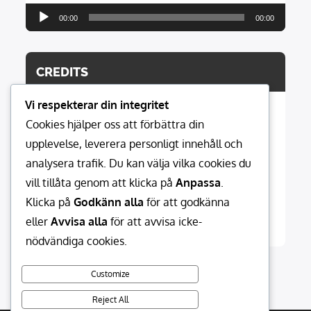
Ljudspelare
00:00
00:00
CREDITS
Vi respekterar din integritet
Cookies hjälper oss att förbättra din
Hemsidan modereras av:
upplevelse, leverera personligt innehåll och
021media.se MediaProduction
analysera trafik. Du kan välja vilka cookies du
vill tillåta genom att klicka på
Anpassa
.
Musik:
Klicka på
Godkänn alla
för att godkänna
Bubbeeen Music
eller
Avvisa alla
för att avvisa icke-
nödvändiga cookies.
Customize
Reject All