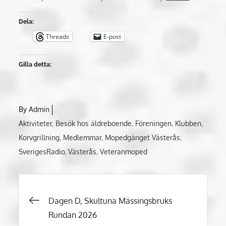
Dela:
Threads
E-post
Gilla detta:
By
Admin
Aktiviteter
Besök hos äldreboende
Föreningen
Klubben
Korvgrillning
Medlemmar
Mopedgänget Västerås
SverigesRadio
Västerås
Veteranmoped
Inläggsnavigering
Dagen D, Skultuna Mässingsbruks
Rundan 2026