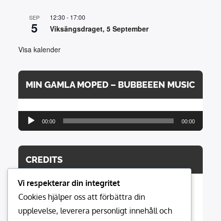
12:30
-
17:00
SEP
5
Viksängsdraget, 5 September
Visa kalender
MIN GAMLA MOPED – BUBBEEEN MUSIC
Ljudspelare
00:00
00:00
CREDITS
Vi respekterar din integritet
Cookies hjälper oss att förbättra din
Hemsidan modereras av:
upplevelse, leverera personligt innehåll och
021media.se MediaProduction