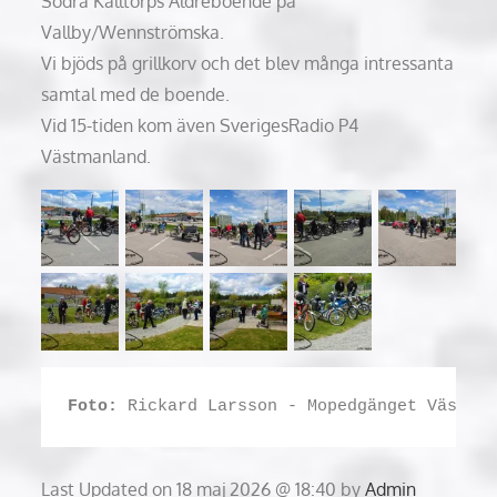
Södra Källtorps Äldreboende på
Vallby/Wennströmska.
Vi bjöds på grillkorv och det blev många intressanta
samtal med de boende.
Vid 15-tiden kom även SverigesRadio P4
Västmanland.
Foto:
 Rickard Larsson - Mopedgänget Väster
Last Updated on 18 maj 2026 @ 18:40 by
Admin