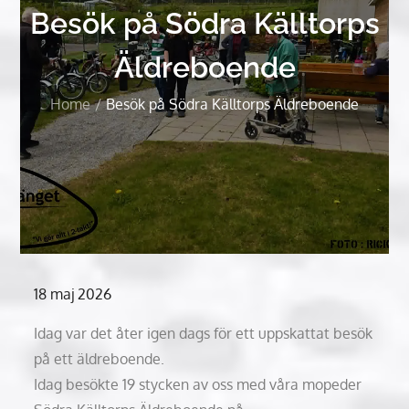
Besök på Södra Källtorps
Äldreboende
Home
Besök på Södra Källtorps Äldreboende
Posted
18 maj 2026
on
Idag var det åter igen dags för ett uppskattat besök
på ett äldreboende.
Idag besökte 19 stycken av oss med våra mopeder